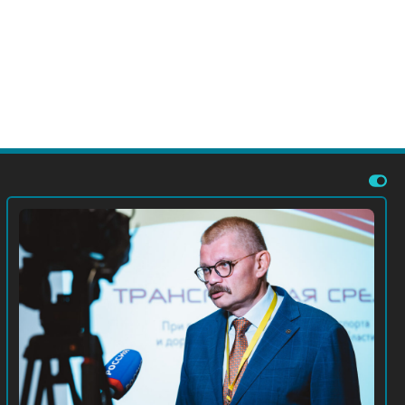
Приветствие министра транспорта и
дорожного хозяйства Смоленской
области участникам Форума
30 Окт 2025
Новости Форума
В Смоленске стартует VI Форум
«Транспортная среда»
30 Окт 2025
Новости Форума
Как МЦД и «Иволга» переписали
транспортное сообщение.
Комментарий Александра
Питиримова и Ильи Зотова для МК
21 Окт 2025
Новости отрасли
Почему в Самаре так часто горят