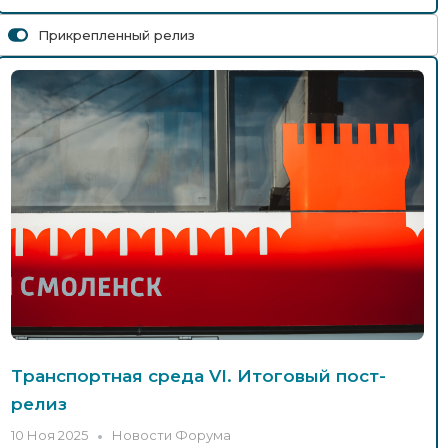
Прикрепленный релиз
Игорь Сильченков: Контрольно-
надзорная деятельность переходит на
рискоориентированную модель
5 Ноя 2025
Новости Форума
МК-Смоленск: Смоленск принял
Всероссийский форум «Транспортная
среда»
5 Ноя 2025
Новости Форума
Сергей Буча — об итогах
транспортной реформы в Костроме
5 Ноя 2025
Новости Форума
Транспортная среда VI. Итоговый пост-
релиз
10 Ноя 2025
Новости Форума
Опубликованы презентации и