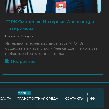
автобусы и что с этим делать.
Комментарий Александра
Питиримова самарским СМИ
10 Окт 2025
Новости организации
ГТРК Смоленск. Интервью Александра
Питиримова
VI Форум «Транспортная среда»
состоится в Смоленске
Новости Форума
2 Окт 2025
Новости Форума
Интервью генерального директора АНО «За
общественный транспорт» Александра Питиримова
на форуме «Транспортная среда».
АНО «За общественный транспорт»
Подробнее
предлагает наделить УВО ВНГ России
по Смоленской области функциями
ПТБ
21 Май 2025
Новости организации
Смолянам представили 80 единиц
T-FORUM
различной транспортной техники
 САЙТА
ТРАНСПОРТНАЯ СРЕДА
КОНТАКТЫ
24 Мар 2025
Новости отрасли