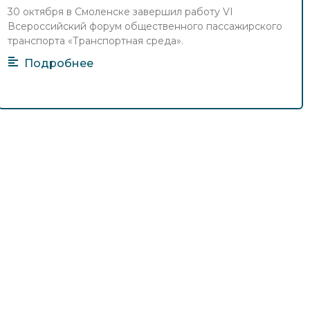
справочные материалы смоленского
30 октября в Смоленске завершил работу VI
форума
Всероссийский форум общественного пассажирского
4 Ноя 2025
Новости Форума
транспорта «Транспортная среда».
Подробнее
Ирина Сафонова: для Брянска и
области за 7 лет закуплено 722
автобуса
3 Ноя 2025
Новости Форума
Марат Хисамутдинов — о развитии
общественного транспорта
Смоленщины
31 Окт 2025
Новости Форума
Вести-Смоленск: В Смоленске
подвели итоги работы региональных
транспортных систем в 2025 году
(видео)
30 Окт 2025
Новости Форума