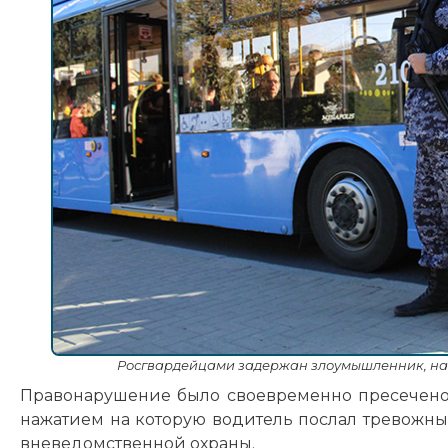
Росгвардейцами задержан злоумышленник, нап
Правонарушение было своевременно пресечено 
нажатием на которую водитель послал тревожны
вневедомственной охраны.