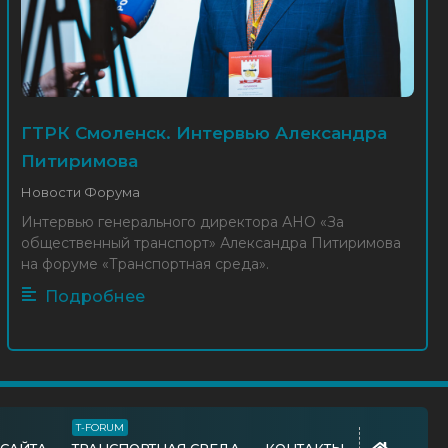
Приветствие министра транспорта и
дорожного хозяйства Смоленской
области участникам Форума
30 Окт 2025
Новости Форума
ГТРК Смоленск. Интервью Александра
Питиримова
Новости Форума
В Смоленске стартует VI Форум
«Транспортная среда»
Интервью генерального директора АНО «За
30 Окт 2025
Новости Форума
общественный транспорт» Александра Питиримова
на форуме «Транспортная среда».
Подробнее
Как МЦД и «Иволга» переписали
транспортное сообщение.
Комментарий Александра
Питиримова и Ильи Зотова для МК
21 Окт 2025
Новости отрасли
T-FORUM
Почему в Самаре так часто горят