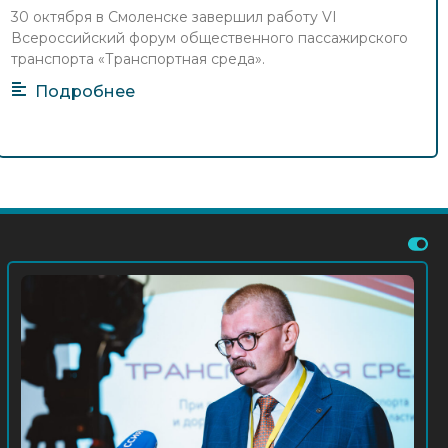
справочные материалы смоленского
30 октября в Смоленске завершил работу VI
форума
Всероссийский форум общественного пассажирского
4 Ноя 2025
Новости Форума
транспорта «Транспортная среда».
Подробнее
Ирина Сафонова: для Брянска и
области за 7 лет закуплено 722
автобуса
3 Ноя 2025
Новости Форума
Марат Хисамутдинов — о развитии
общественного транспорта
Смоленщины
31 Окт 2025
Новости Форума
Вести-Смоленск: В Смоленске
подвели итоги работы региональных
транспортных систем в 2025 году
(видео)
30 Окт 2025
Новости Форума