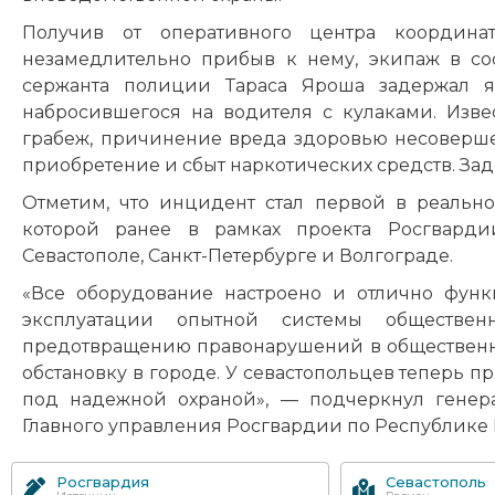
Получив от оперативного центра координа
незамедлительно прибыв к нему, экипаж в с
сержанта полиции Тараса Яроша задержал я
набросившегося на водителя с кулаками. Изве
грабеж, причинение вреда здоровью несовершен
приобретение и сбыт наркотических средств. З
Отметим, что инцидент стал первой в реально
которой ранее в рамках проекта Росгвард
Севастополе, Санкт-Петербурге и Волгограде.
«Все оборудование настроено и отлично функ
эксплуатации опытной системы общественн
предотвращению правонарушений в общественн
обстановку в городе. У севастопольцев теперь пр
под надежной охраной», — подчеркнул генера
Главного управления Росгвардии по Республике К
Росгвардия
Севастополь