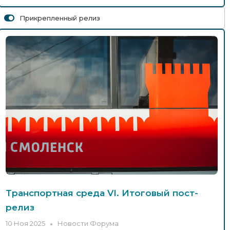
Прикрепленный релиз
Игорь Сильченков: Контрольно-
надзорная деятельность переходит на
рискоориентированную модель
5 Ноя 2025
Новости Форума
МК-Смоленск: Смоленск принял
Всероссийский форум «Транспортная
среда»
5 Ноя 2025
Новости Форума
Сергей Буча — об итогах
транспортной реформы в Костроме
5 Ноя 2025
Новости Форума
Транспортная среда VI. Итоговый пост-
релиз
10 Ноя 2025
Новости Форума
Опубликованы презентации и